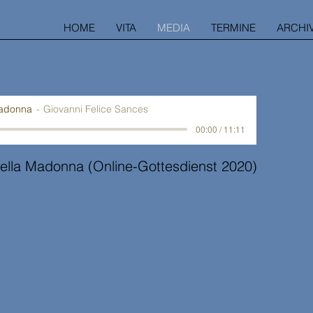
HOME
VITA
MEDIA
TERMINE
ARCHI
Madonna
Giovanni Felice Sances
00:00 / 11:11
della Madonna (Online-Gottesdienst 2020)